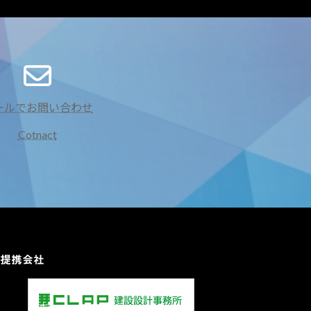
ア
イ
コ
ン
ールでお問い合わせ
リ
ン
ク
Cotnact
提携会社