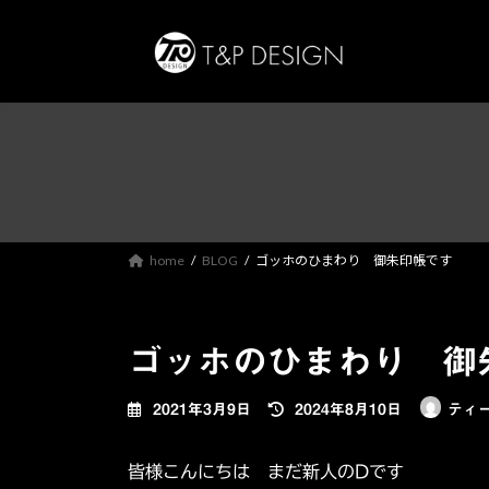
コ
ナ
ン
ビ
テ
ゲ
ン
ー
ツ
シ
へ
ョ
ス
ン
キ
に
ッ
移
プ
動
home
BLOG
ゴッホのひまわり 御朱印帳です
ゴッホのひまわり 御
最
2021年3月9日
2024年8月10日
ティ
終
更
皆様こんにちは まだ新人のDです
新