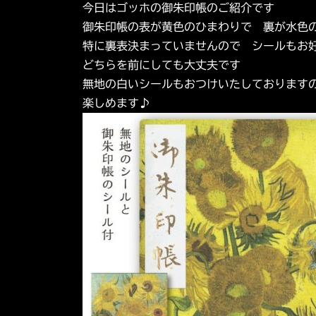
日
今日はゴッホの御朱印帳のご紹介です
時
御朱印帳の表が黄色のひまわりで 裏が水色
:
特に裏表決まっていませんので シールもお
どちらを前にしても大丈夫です
無地の白いシールもおつけいたしております
楽しめます♪